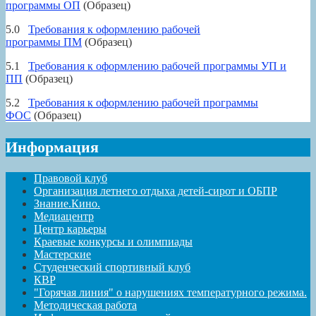
программы ОП
(Образец)
5.0
Требования к оформлению рабочей
программы ПМ
(Образец)
5.1
Требования к оформлению рабочей программы УП и
ПП
(Образец)
5.2
Требования к оформлению рабочей программы
ФОС
(Образец)
Информация
Правовой клуб
Организация летнего отдыха детей-сирот и ОБПР
Знание.Кино.
Медиацентр
Центр карьеры
Краевые конкурсы и олимпиады
Мастерские
Студенческий спортивный клуб
КВР
"Горячая линия" о нарушениях температурного режима.
Методическая работа