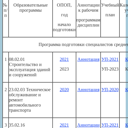
№
Образовательные
ОПОП,
Аннотации
Учебный
Кал
п/
программы
к рабочим
у
год
план
п
программам
начало
дисциплин
подготовки
Программа подготовки специалистов среднег
1
08.02.01
2021
Аннотация
УП-2021
К
Строительство и
2023
УП-2023
К
эксплуатация зданий
и сооружений
2
23.02.03 Техническое
2020
Аннотация
УП-2020
К
обслуживание и
ремонт
автомобильного
транспорта
3
35.02.16
2021
Аннотации
УП-2021
К