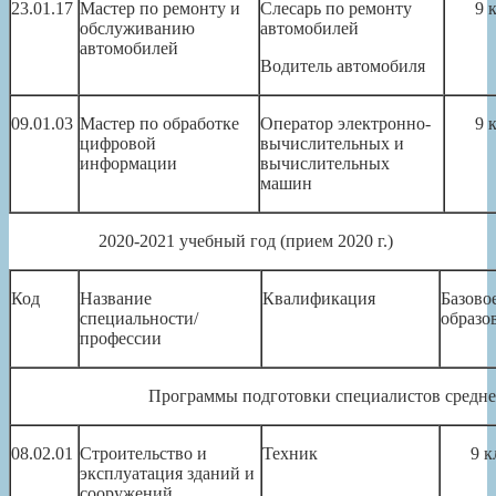
23.01.17
Мастер по ремонту и
Слесарь по ремонту
9 
обслуживанию
автомобилей
автомобилей
Водитель автомобиля
09.01.03
Мастер по обработке
Оператор электронно-
9 
цифровой
вычислительных и
информации
вычислительных
машин
2020-2021 учебный год (прием 2020 г.)
Код
Название
Квалификация
Базово
специальности/
образо
профессии
Программы подготовки специалистов средне
08.02.01
Строительство и
Техник
9 к
эксплуатация зданий и
сооружений