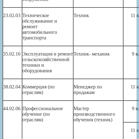
23.02.03
Техническое
Техник
11 
обслуживание и
ремонт
автомобильного
транспорта
35.02.16
Эксплуатация и ремонт
Техник- механик
9 к
сельскохозяйственной
техники и
оборудования
38.02.04
Коммерция (по
Менеджер по
11 
отраслям)
продажам
44.02.06
Профессиональное
Мастер
9 к
обучение (по
производственного
отраслям)
обучения (техник)
11 