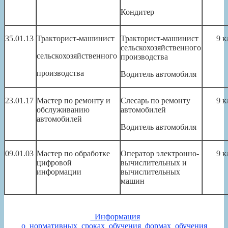
Кондитер
35.01.13
Тракторист-машинист
Тракторист-машинист
9 к
сельскохозяйственного
сельскохозяйственного
производства
производства
Водитель автомобиля
23.01.17
Мастер по ремонту и
Слесарь по ремонту
9 к
обслуживанию
автомобилей
автомобилей
Водитель автомобиля
09.01.03
Мастер по обработке
Оператор электронно-
9 к
цифровой
вычислительных и
информации
вычислительных
машин
_Информация
о_нормативных_сроках_обучения_формах_обучения