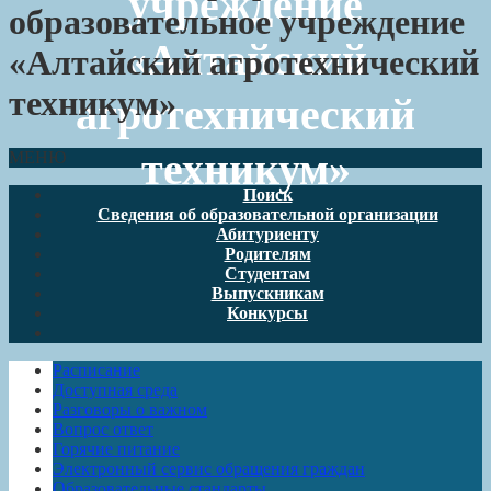
учреждение
образовательное учреждение
«Алтайский
«Алтайский агротехнический
техникум»
агротехнический
техникум»
МЕНЮ
Поиск
Сведения об образовательной организации
Абитуриенту
Родителям
Студентам
Выпускникам
Конкурсы
Расписание
Доступная среда
Разговоры о важном
Вопрос ответ
Горячие питание
Электронный сервис обращения граждан
Образовательные стандарты