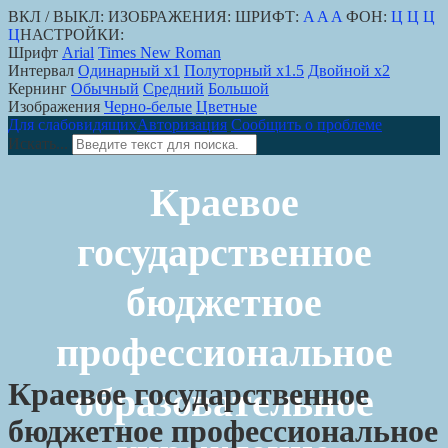
ВКЛ / ВЫКЛ:
ИЗОБРАЖЕНИЯ:
ШРИФТ:
A
A
A
ФОН:
Ц
Ц
Ц
Ц
НАСТРОЙКИ:
Шрифт
Arial
Times New Roman
Интервал
Одинарный х1
Полуторный х1.5
Двойной х2
Кернинг
Обычный
Средний
Большой
Изображения
Черно-белые
Цветные
Для слабовидящих
Авторизация
Сообщить о проблеме
Искать...
Краевое
государственное
бюджетное
профессиональное
Краевое государственное
образовательное
бюджетное профессиональное