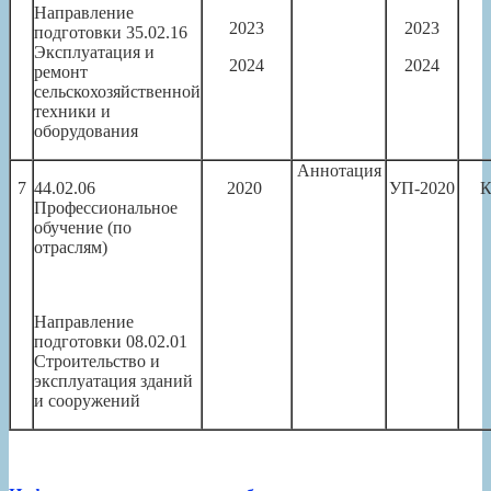
Направление
2023
2023
подготовки 35.02.16
Эксплуатация и
2024
2024
ремонт
сельскохозяйственной
техники и
оборудования
Аннотация
7
44.02.06
2020
УП-2020
К
Профессиональное
обучение (по
отраслям)
Направление
подготовки 08.02.01
Строительство и
эксплуатация зданий
и сооружений