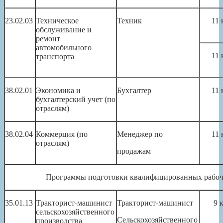
23.02.03
Техническое
Техник
11 
обслуживание и
ремонт
автомобильного
11 
транспорта
38.02.01
Экономика и
Бухгалтер
11 
бухгалтерский учет (по
отраслям)
38.02.04
Коммерция (по
Менеджер по
11 
отраслям)
продажам
Программы подготовки квалифицированных рабо
35.01.13
Тракторист-машинист
Тракторист-машинист
9 
сельскохозяйственного
Сельскохозяйственного
производства