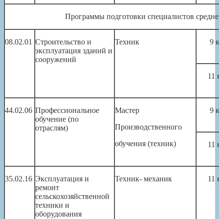
Программы подготовки специалистов средне
08.02.01
Строительство и
Техник
9 
эксплуатация зданий и
сооружений
11 
44.02.06
Профессиональное
Мастер
9 
обучение (по
Производственного
отраслям)
обучения (техник)
11 
35.02.16
Эксплуатация и
Техник- механик
11 
ремонт
сельскохозяйственной
техники и
оборудования