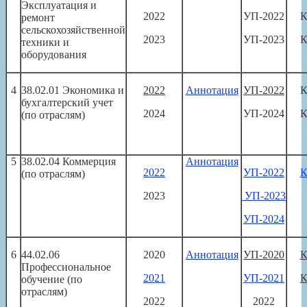
Эксплуатация и
2022
УП-2022
К
ремонт
сельскохозяйственной
2023
УП-2023
К
техники и
оборудования
4
38.02.01 Экономика и
2022
Аннотация
УП-2022
К
бухгалтерский учет
2024
УП-2024
К
(по отраслям)
5
38.02.04 Коммерция
Аннотация
2022
УП-2022
К
(по отраслям)
2023
УП-2023
УП-2024
6
44.02.06
2020
Аннотация
УП-2020
К
Профессиональное
2021
УП-2021
К
обучение (по
отраслям)
2022
2022